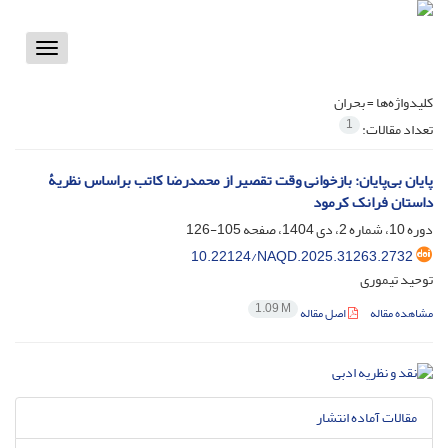
Toggle
vigation
کلیدواژه‌ها =
بحران
1
تعداد مقالات:
پایان بی‌پایان: بازخوانی وقت تقصیر از محمدرضا کاتب براساس نظریۀ
داستان فرانک کرمود
دوره 10، شماره 2، دی 1404، صفحه
105-126
10.22124/NAQD.2025.31263.2732
توحید تیموری
1.09 M
مشاهده مقاله
اصل مقاله
مقالات آماده انتشار