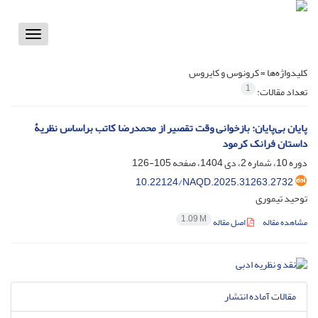
Toggle
vigation
کلیدواژه‌ها =
کرونوس و کایروس
1
تعداد مقالات:
پایان بی‌پایان: بازخوانی وقت تقصیر از محمدرضا کاتب براساس نظریۀ
داستان فرانک کرمود
دوره 10، شماره 2، دی 1404، صفحه
105-126
10.22124/NAQD.2025.31263.2732
توحید تیموری
1.09 M
مشاهده مقاله
اصل مقاله
مقالات آماده انتشار