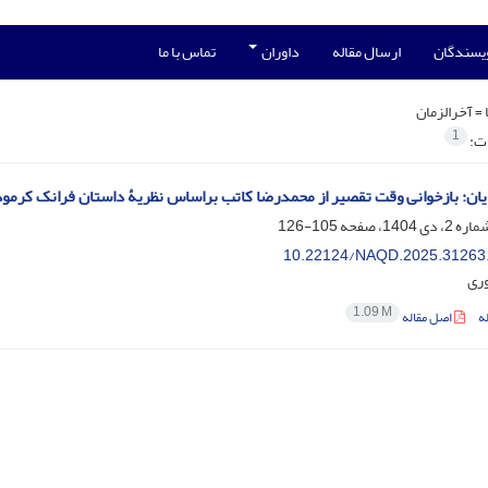
ویسندگان
ارسال مقاله
داوران
تماس با ما
 =
آخرالزمان
1
ات:
پایان: بازخوانی وقت تقصیر از محمدرضا کاتب براساس نظریۀ داستان فرانک کرمو
105-126
10.22124/NAQD.2025.31263
وری
1.09 M
ه
اصل مقاله