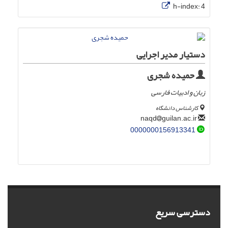
h-index:
4
دستیار مدیر اجرایی
حمیده شجری
زبان و ادبیات فارسی
کارشناس دانشگاه
guilan.ac.ir
naqd
0000000156913341
دسترسی سریع