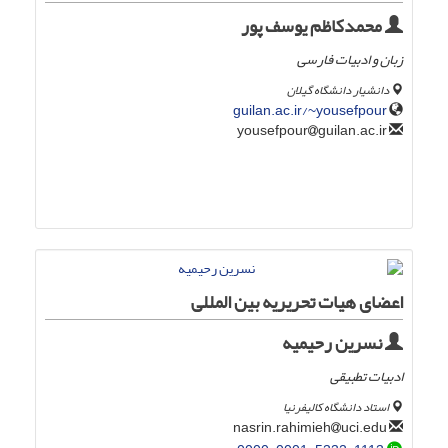
محمدکاظم یوسف پور
زبان و ادبیات فارسی
دانشیار دانشگاه گیلان
guilan.ac.ir/~yousefpour
guilan.ac.ir
yousefpour
اعضای هیات تحریریه بین المللی
نسرین رحیمیه
ادبیات تطبیقی
استاد دانشگاه کالیفرنیا
uci.edu
nasrin.rahimieh