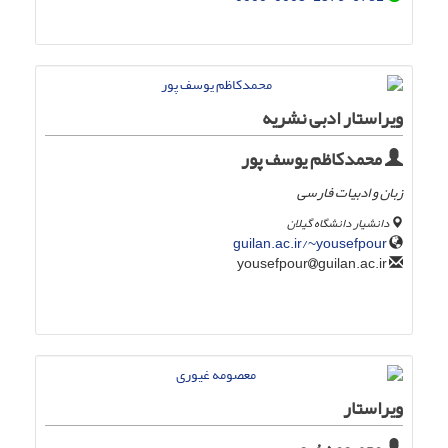
ویراستار ادبی نشریه
محمدکاظم یوسف پور
زبان و ادبیات فارسی
دانشیار دانشگاه گیلان
guilan.ac.ir/~yousefpour
guilan.ac.ir
yousefpour
ویراستار