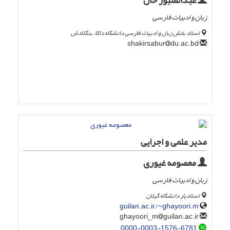
عبدالصبور خان
زبان و ادبیات فارسی
استاد بخش زبان و ادبیات فارسی دانشگاه داکا، بنگلادش
du.ac.bd
shakirsabur
مدیر علمی و اجرایی
معصومه غیوری
زبان و ادبیات فارسی
استادیار دانشگاه گیلان
guilan.ac.ir/~ghayoori.m
guilan.ac.ir
ghayoori_m
0000-0003-1576-6781