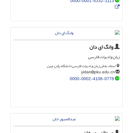
0000-0001-5332-1113
وانگ ای دان
زبان و ادبیات فارسی
استاد بخش زبان و ادبیات فارسی دانشگاه پکن، چین
pku.edu.cn
yidan
0000-0002-4108-0778