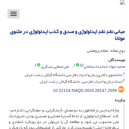
Toggle
vigation
مبانی نقدِ نقدِ ایدئولوژی و صدق و کذب ایدئولوژی در مثنوی
مولانا
نوع مقاله : مقاله پژوهشی
نویسندگان
2
1
محمد جواد خدابنده سامانی
علی صفایی سنگری
1
دانشجوی دکتری زبان و ادبیات فارسی دانشگاه گیلان، رشت، ایران
2
استاد زبان و ادبیات فارسی، دانشگاه گیلان، رشت، ایران
10.22124/NAQD.2024.28147.2599
چکیده
واژۀ ایده پس از افلاطون به دو معنای «آرمان­گرایی» و «معناگرایی» اشاره می­
کند. اصطلاح ایدئولوژی، از لحاظ گسترۀ معنایی و تفسیری بودن، امروزه یک
متن محسوب می شود و مطالعۀ آن را می‌توان در دو رویکرد انتقادی و
بی‌طرفانه ( خنثی) تقسیم بندی کرد. مارکس از فیلسوفانی بود که با رویکرد