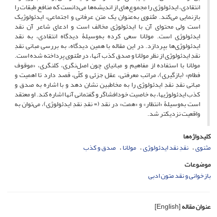
انتقادی، ایدئولوژی را مجموع‌ه­ای از اندیشه­‌ها می‌دانست که منافع طبقات را
بازنمایی می­‌کند.
مثنوی
به­‌عنوان یک متن عرفانی و اجتماعی، ایدئولوژیک
است ولی محتوای آن با ایدئولوژی مخالف است و ادعای شاعر آن نقد
ایدئولوژی است. مولانا سعی کرده به­‌وسیلۀ دیدگاه انتقادی، به نقد
ایدئولوژی­‌ها بپردازد. در این مقاله با همین دیدگاه، به بررسی مبانی نقدِ
نقدِ ایدئولوژی از نظر مولانا و صدق کذب آنها، در
مثنوی
پرداخته شده است.
مولانا با استفاده از مفاهیم و مبانی­ای چون اصل­‌نگری، کل­نگری، «موقوف
فطام» (بازگیری)، مراتب معرفتی، عقل جزئی و کلّی، قصد دارد تا اهمیت و
مبانی نقدِ نقدِ ایدئولوژی را به مخاطبین نشان دهد و با اشاره به صدق و
کذب ایدئولوژی­ها، به خاصیت خودافشاگر و گفتمانی آنها اشاره کند. او معتقد
است به­‌وسیلۀ «انتظار» و «همت» در نقد (= نقدِ نقدِ ایدئولوژی)، می‌توان به
واقعیت نزدیک­تر شد.
کلیدواژه‌ها
مثنوی
نقدِ نقد ایدئولوژی
مولانا
صدق و کذب
موضوعات
بازخوانی و نقد متون ادبی
عنوان مقاله
[English]