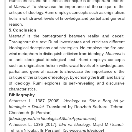
Rumi’s thesis and anti-thesis technique is an important feature
of
Masnavi
. To showcase the importance of the critique of the
critique of ideology, Rumi employs concepts such as originalism,
holism, withdrawal, levels of knowledge, and partial and general
reason.
5. Conclusion
Masnavi
is the battleground between reality and deceit.
Throughout the text, Rumi investigates and criticises different
ideological deceptions and strategies. He employs the fire and
wind metaphors to distinguish criticism from ideology.
Masnavi
is
an anti-ideological ideological text. Rumi employs concepts
such as originalism, holism, withdrawal, levels of knowledge, and
partial and general reason to showcase the importance of the
critique of the critique of ideology. By echoing the truth and falsity
of ideology, Rumi explores its self-revealing and discursive
characteristics.
Bibliography
Althusser, L. 1387 [2008].
Ideology va Sāz-o-Barg-hā-ye
Ideologic-e Doulat
. Translated by Roozbeh Sadrara. Tehran:
Cheshmeh. [In Persian].
[
Ideology and the Ideological State Apparatuses
]
Althusser, L. 1396 [2017].
Elm va Ideology
. Majid, M (trans.).
Tehran: Niloufar. [In Persian]. [
Science and Ideology
]