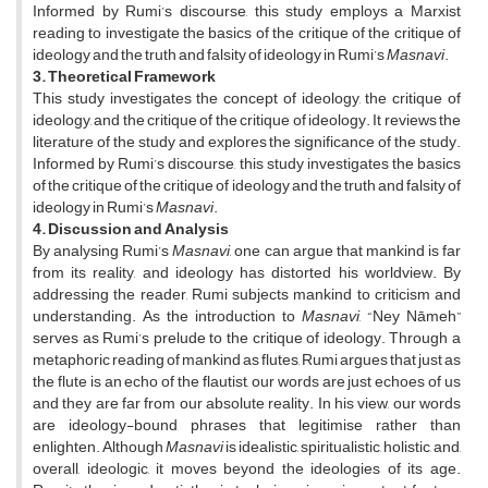
Informed by Rumi’s discourse, this study employs a Marxist
reading to investigate the basics of the critique of the critique of
ideology and the truth and falsity of ideology in Rumi’s
Masnavi
.
3. Theoretical Framework
This study investigates the concept of ideology, the critique of
ideology, and the critique of the critique of ideology. It reviews the
literature of the study and explores the significance of the study.
Informed by Rumi’s discourse, this study investigates the basics
of the critique of the critique of ideology and the truth and falsity of
ideology in Rumi’s
Masnavi
.
4. Discussion and Analysis
By analysing Rumi’s
Masnavi
, one can argue that mankind is far
from its reality, and ideology has distorted his worldview. By
addressing the reader, Rumi subjects mankind to criticism and
understanding. As the introduction to
Masnavi
, “Ney Nāmeh”
serves as Rumi’s prelude to the critique of ideology. Through a
metaphoric reading of mankind as flutes, Rumi argues that just as
the flute is an echo of the flautist, our words are just echoes of us
and they are far from our absolute reality. In his view, our words
are ideology-bound phrases that legitimise rather than
enlighten. Although
Masnavi
is idealistic, spiritualistic, holistic, and,
overall, ideologic, it moves beyond the ideologies of its age.