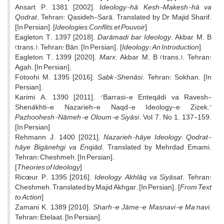
Ansart, P. 1381 [2002].
Ideology-hā, Kesh-Makesh-hā va
Qodrat
. Tehran: Qasideh-Sarā. Translated by Dr Majid Sharif.
[In Persian]. [
Ideologies, Conflits, et Pouvoir
]
Eagleton, T. 1397 [2018].
Darāmadi bar Ideology
. Akbar, M. B
(trans.). Tehran: Bān. [In Persian]. [
Ideology: An Introduction
]
Eagleton, T. 1399 [2020].
Marx
. Akbar, M. B (trans.). Tehran:
Agah. [In Persian].
Fotoohi, M. 1395 [2016].
Sabk-Shenāsi
. Tehran: Sokhan. [In
Persian].
Karimi, A. 1390 [2011]. “Barrasi-e Enteq
ā
di va Ravesh-
Shen
ā
khti-e Nazarieh-e Naqd-e Ideology-e Zizek.”
Pazhoohesh-Nāmeh-e Oloum-e Siyāsi
. Vol, 7. No, 1. 137-159.
[In Persian]
Rehmann, J. 1400 [2021].
Nazarieh-hāye Ideology; Qodrat-
hāye Bigānehgi va Enqiād
. Translated by Mehrdad Emami.
Tehran: Cheshmeh. [In Persian].
[
Theories of Ideology
]
Ricœur, P. 1395 [2016].
Ideology, Akhlāq va Siyāsat
. Tehran:
Cheshmeh. Translated by Majid Akhgar. [In Persian]. [
From Text
to Action
]
Zamani, K. 1389 [2010].
Sharh-e Jāme-e Masnavi-e Ma’navi
.
Tehran: Etelaat. [In Persian].