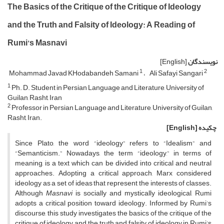
The Basics of the Critique of the Critique of Ideology
and the Truth and Falsity of Ideology: A Reading of
Rumi’s Masnavi
نویسندگان
[English]
1
2
Mohammad Javad KHodabandeh Samani
Ali Safayi Sangari
1
Ph. D. Student in Persian Language and Literature, University of
Guilan, Rasht, Iran
2
Professor in Persian Language and Literature, University of Guilan,
Rasht, Iran.
چکیده
[English]
Since Plato, the word “ideology” refers to “Idealism” and
“Semanticism.” Nowadays, the term “ideology,” in terms of
meaning, is a text which can be divided into critical and neutral
approaches. Adopting a critical approach, Marx considered
ideology as a set of ideas that represent the interests of classes.
Although
Masnavi
is socially and mystically ideological, Rumi
adopts a critical position toward ideology. Informed by Rumi’s
discourse, this study investigates the basics of the critique of the
critique of ideology and the truth and falsity of ideology in Rumi’s