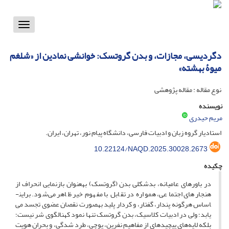
Toggle
vigation
دگردیسی، مجازات، و بدن گروتسک: خوانشی نمادین از «شلغم
میوۀ بهشته»
نوع مقاله : مقاله پژوهشی
نویسنده
مریم حیدری
استادیار گروه زبان و ادبیات فارسی، دانشگاه پیام نور، تهران، ایران.
10.22124/NAQD.2025.30028.2673
چکیده
در باورهای عامیانه، بدشکلی بدن (گروتسک) به­عنوان بازنمایی انحراف از
هنجارهای اجتماعی، همواره در تقابل با مفهوم خیر ظاهر می‌شود. براین­
اساس هرگونه پندار، گفتار، و کردار پلید به­صورت نقصان عضوی تجسد می­‌
یابد؛ ولی در ادبیات کلاسیک، بدن گروتسک تنها نمود کهن­الگوی شر نیست؛
بلکه لایه‌­های پیچیده­ای از مفاهیم نفرین، پوچی، طرد شدگی، و بحران هویت