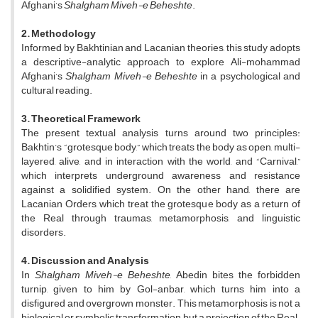
Afghani’s
Shalgham Miveh-e Beheshte
.
2. Methodology
Informed by Bakhtinian and Lacanian theories, this study adopts
a descriptive-analytic approach to explore Ali-mohammad
Afghani’s
Shalgham Miveh-e Beheshte
in a psychological and
cultural reading.
3. Theoretical Framework
The present textual analysis turns around two principles:
Bakhtin’s “grotesque body,” which treats the body as open, multi-
layered, alive, and in interaction with the world, and “Carnival,”
which interprets underground awareness and resistance
against a solidified system. On the other hand, there are
Lacanian Orders, which treat the grotesque body as a return of
the Real through traumas, metamorphosis, and linguistic
disorders.
4. Discussion and Analysis
In
Shalgham Miveh-e Beheshte
, Abedin bites the forbidden
turnip, given to him by Gol-anbar, which turns him into a
disfigured and overgrown monster. This metamorphosis is not a
biological or symbolic transformation, but a projection of the Real.