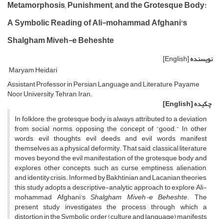
Metamorphosis, Punishment, and the Grotesque Body:
A Symbolic Reading of Ali-mohammad Afghani’s
Shalgham Miveh-e Beheshte
نویسنده
[English]
Maryam Heidari
Assistant Professor in Persian Language and Literature, Payame
Noor University, Tehran, Iran.
چکیده
[English]
In folklore, the grotesque body is always attributed to a deviation
from social norms, opposing the concept of “good.” In other
words, evil thoughts, evil deeds, and evil words manifest
themselves as a physical deformity. That said, classical literature
moves beyond the evil manifestation of the grotesque body and
explores other concepts, such as curse, emptiness, alienation,
and identity crisis. Informed by Bakhtinian and Lacanian theories,
this study adopts a descriptive-analytic approach to explore Ali-
mohammad Afghani’s
Shalgham Miveh-e Beheshte
. The
present study investigates the process through which a
distortion in the Symbolic order (culture and language) manifests