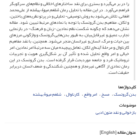
را در بر می­‌گیرد و بستری برای نقد ساختارهای اخلاقی و نظام­‌های سرکوبگر
فراهم می­‌آورد. در این مقاله با تحلیل رمان
شلغم میوۀ بهشته
از علی‌محمد
افغانی، تلاش می‌شود به روش توصیفی- تحلیلی و در پرتو نظریه­‌های باختین،
و لکان، مفاهیم بدن گروتسک با توجه با نمادهای مرتبط تبیین شود. مقاله
نشان می‌دهد که چگونه شکست نظم نمادین ‌-‌زبان و فرهنگ- در بازنمایی
تجارب عمیق و غیرقابل‌بیان، به ظهور بدن‌هایی گروتسک و واژگونی مرزهای
بین حیات و مرگ، انسان و غیرانسان منجر می‌شود. همچنین، با نقد مفاهیم
کارناوال و مرحلۀ آینه‌ای لکان، تعامل پیچیده میان سه مرتبۀ امر نمادین، امر
خیالی و امر واقع تحلیل شده و تأثیر آن بر شکل‌گیری هویت و تجربیات
تروماتیک فرد و جامعه موردبحث قرار گرفته است. بدن گروتسک در این
رمان نمادی از آگاهی غیرمجاز و همچنین شکنندگی و ضعف انسان دربرابر
حقیقت است.
کلیدواژه‌ها
بدن گروتسک
مسخ
امر واقع
کارناوال
شلغم میوۀ بهشته
موضوعات
بازخوانی و نقد متون ادبی
عنوان مقاله
[English]