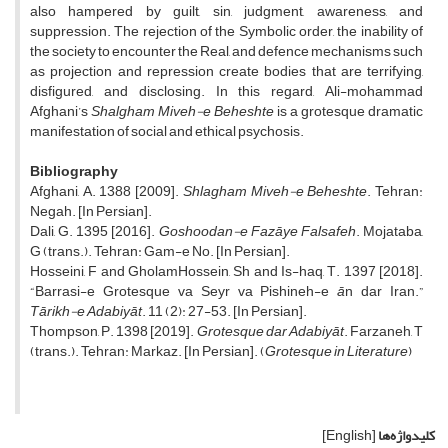
also hampered by guilt, sin, judgment, awareness, and
suppression. The rejection of the Symbolic order, the inability of
the society to encounter the Real, and defence mechanisms such
as projection and repression create bodies that are terrifying,
disfigured, and disclosing. In this regard, Ali-mohammad
Afghani’s
Shalgham Miveh-e Beheshte
is a grotesque dramatic
manifestation of social and ethical psychosis.
Bibliography
Afghani, A. 1388 [2009].
Shlagham Miveh-e Beheshte
. Tehran:
Negah. [In Persian].
Dali, G. 1395 [2016].
Goshoodan-e Fazāye Falsafeh
. Mojataba,
G (trans.). Tehran: Gam-e No. [In Persian].
Hosseini, F and GholamHossein, Sh and Is-haq, T. 1397 [2018].
“Barrasi-e Grotesque va Seyr va Pishineh-e
ā
n dar Iran.”
Tārikh-e Adabiyāt
. 11 (2): 27-53. [In Persian].
Thompson, P. 1398 [2019].
Grotesque dar Adabiyāt
. Farzaneh, T
(trans.). Tehran: Markaz. [In Persian]. (
Grotesque in Literature
)
کلیدواژه‌ها
[English]