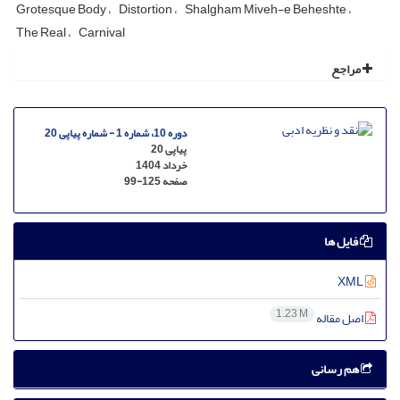
Grotesque Body
Distortion
Shalgham Miveh-e Beheshte
The Real
Carnival
مراجع
دوره 10، شماره 1 - شماره پیاپی 20
پیاپی 20
خرداد 1404
صفحه
99-125
فایل ها
XML
1.23 M
اصل مقاله
هم رسانی