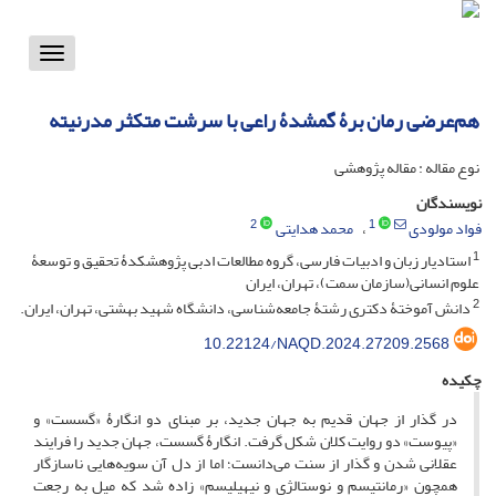
Toggle
vigation
هم‌عرضی رمان برۀ گمشدۀ راعی با سرشت متکثر مدرنیته
نوع مقاله : مقاله پژوهشی
نویسندگان
2
1
فواد مولودی
محمد هدایتی
1
استادیار زبان و ادبیات فارسی، گروه مطالعات ادبی پژوهشکدۀ تحقیق و توسعۀ
علوم انسانی(سازمان سمت)، تهران، ایران
2
دانش آموختۀ دکتری رشتۀ جامعه‌شناسی، دانشگاه شهید بهشتی، تهران، ایران.
10.22124/NAQD.2024.27209.2568
چکیده
در گذار از جهان قدیم به جهان جدید، بر مبنای دو انگارۀ «گسست» و
«پیوست» دو روایت کلان شکل گرفت. انگارۀ گسست، جهان جدید را فرایند
عقلانی شدن و گذار از سنت می‌دانست؛ اما از دل آن سویه‌هایی ناسازگار
همچون «رمانتیسم و نوستالژی و نیهیلیسم» زاده شد که میل به رجعت