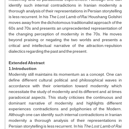
identify such internal contradictions in Iranian modernity, a
thorough analysis of their representations in Persian storytelling
is less recurrent. In his
The Lost Lamb of Rai
, Houshang Golshiri
moves away from the dichotomous traditionalist approach of the
60s and 70s and presents an unprecedented representation of
the changing perception of modernity in the 70s. He moves
beyond praising or negating the two worlds and presents a
critical and intellectual narrative of the attraction/repulsion
dialectics regarding the past and the present.
Extended Abstract
1.Introduction
Modernity still maintains its momentum as a concept. One can
define different cultural, political, and philosophical waves in
accordance with their orientation toward modernity, which
necessitate the study of modernity and its different and, at times,
paradoxical aspects. This study criticises the continuous and
dominant narrative of modernity, and highlights different
experiences, contradictions, and polyphonies of the Modern.
Although one can identify such internal contradictions in Iranian
modernity, a thorough analysis of their representations in
Persian storytelling is less recurrent. In his
The Lost Lamb of Rai
,