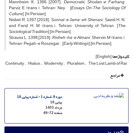
Mannheim, K. 1386 [2007].
Democratic Shodan-e Farhang
.
Parviz, E (trans.). Tehran: Ney. [
Essays On The Sociology Of
Culture
] [In Persian].
Nisbet, R. 1397 [2018].
Sonnat-e Jame-eh Shenasi
. Saeid, H. N.
and Farid, H. M (trans.). Tehran: University of Tehran. [
The
Sociological Tradition
] [In Persian].
Strauss, L. 1398 [2019].
Risheh-ha-e Almani
. Shervin, M (trans.).
Tehran: Pegah-e Roozegar. [
Early Writings
] [In Persian].
کلیدواژه‌ها
[English]
Continuity
Hiatus
Modernity
Pluralism
The Lost Lamb of Rai
مراجع
دوره 9، شماره 1 - شماره پیاپی 18
پیاپی 18
مرداد 1403
صفحه
49-72
فایل ها