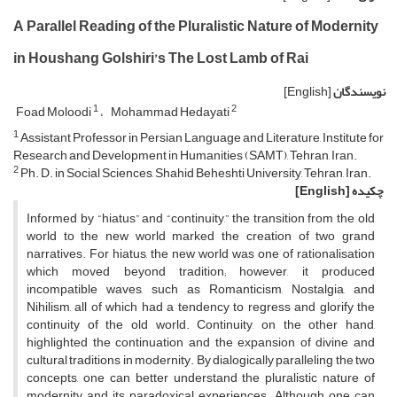
A Parallel Reading of the Pluralistic Nature of Modernity
in Houshang Golshiri’s The Lost Lamb of Rai
نویسندگان
[English]
1
2
Foad Moloodi
Mohammad Hedayati
1
Assistant Professor in Persian Language and Literature, Institute for
Research and Development in Humanities (SAMT), Tehran, Iran.
2
Ph. D. in Social Sciences, Shahid Beheshti University, Tehran, Iran.
چکیده
[English]
Informed by “hiatus” and “continuity,” the transition from the old
world to the new world marked the creation of two grand
narratives. For hiatus, the new world was one of rationalisation
which moved beyond tradition; however, it produced
incompatible waves, such as Romanticism, Nostalgia, and
Nihilism, all of which had a tendency to regress and glorify the
continuity of the old world. Continuity, on the other hand,
highlighted the continuation and the expansion of divine and
cultural traditions in modernity. By dialogically paralleling the two
concepts, one can better understand the pluralistic nature of
modernity and its paradoxical experiences. Although one can