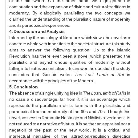
of the old world. On the other hand, we highlighted the
continuation and the expansion of divine and cultural traditions in
modernity. By dialogically paralleling the two concepts, we
clarified the understanding of the pluralistic nature of modernity
and its paradoxical experiences.
4. Discussion and Analysis
Informed by the sociology of literature, which views the novel as a
concrete whole with inner ties to the societal structure, this study
aims to answer the following question: Up to the Islamic
Revolution, has there ever been a novel which presented the
pluralistic and asynchronous qualities of modernity without
falling into hiatus essentialism? To answer the question, the study
concludes that Golshiri writes
The Lost Lamb of Rai
in
accordance with the principles of the Modern.
5. Conclusion
The absence of a single unifying idea in
The Lost Lamb of Rai
is in
no case a disadvantage; far from it, it is an advantage which
represents the parallelism of its form with the pluralistic and
paradoxical Iranian modernity of the 60s and 70s. Though this
novel possesses Romantic, Nostalgic, and Nihilistic overtones, it is
not reduced to a narrative of hiatus. It is neither an appraisal nor a
negation of the past or the new world. It is a critical and
intellectual narrative of the attraction/repulsion dialectics