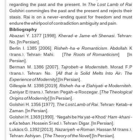
regarding the past and the present. In
The Lost Lamb of Rai
,
Golshiri commingles the past and the present and rejects their
stasis. Rai is on a never-ending quest for freedom and must
endure the whirlpool of contradiction, ambiguity, and pain.
Bibliography
Abazari, Y. 1377 [1998].
Kherad-e Jame-eh Shenasi
. Tehran:
No. [In Persian].
Berlin, I. 1385 [2006].
Risheh-ha-e Romanticism
. Abdollah, K
(trans.). Tehran: Mahi. [
The Roots of Romanticism
] [In
Persian].
Berman, M. 1386 [2007].
Tajrobeh-e Moderniteh
. Morad, F.P
(trans.). Tehran: No. [
All that is Solid Melts Into Air: The
Experience of Modernity
] [In Persian].
Gillespie, M. 1398 [2019].
Risheh-ha-e Elahiyati-e Moderniteh
.
Zaniyar, E (trans.). Tehran: Pegah-e Roozegar. [
The Theological
Origins of Modernity
] [In Persian].
Golshiri, H. 1356 [1977].
The Lost Lamb of Rai
. Tehran: Ketab-e
Zaman. [In Persian].
Golshiri, H. 1369 [1990]. “Negahi be Ha’yat-e Khod,”
Ham-khani-
e Ka’teban
. Hossein, S (ed.). Tehran: Digar. [In Persian].
Lukács, G. 1392 [2013].
Nazariyeh-e Roman
. Hassan, M (trans.).
Tehran: Ashiyan. [
The Theory of the Novel
] [In Persian].