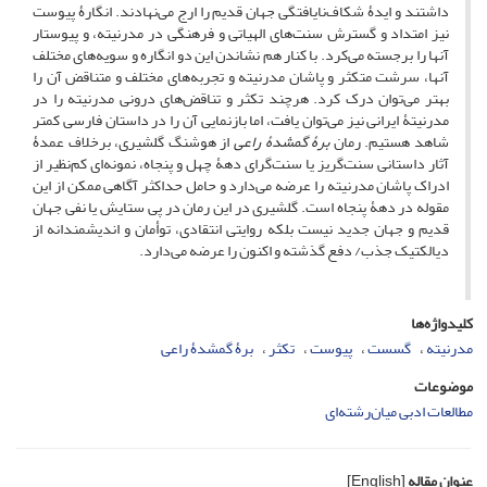
داشتند و ایدۀ شکاف‌نایافتگی جهان قدیم را ارج می‌نهادند. انگارۀ پیوست
نیز امتداد و گسترش سنت‌های الهیاتی و فرهنگی در مدرنیته، و پیوستار
آنها را برجسته می‌کرد. با کنار هم نشاندن این دو انگاره و سویه‌های مختلف
آنها، سرشت متکثر و پاشان مدرنیته و تجربه‌های مختلف و متناقض آن را
بهتر می‌توان درک کرد. هرچند تکثر و تناقض‌های درونی مدرنیته را در
مدرنیتۀ ایرانی نیز می‌توان یافت، اما بازنمایی آن را در داستان فارسی کمتر
شاهد هستیم. رمان
بر
ۀ
گمشد
ۀ
راعی
از هوشنگ گلشیری، برخلاف عمدۀ
آثار داستانی سنت‌گریز یا سنت‌گرای دهۀ چهل و پنجاه، نمونه‌ای کم‌نظیر از
ادراک پاشان مدرنیته را عرضه می‌دارد و حامل حداکثر آگاهی ممکن از این
مقوله در دهۀ پنجاه است. گلشیری در این رمان در پی ستایش یا نفی جهان
قدیم و جهان جدید نیست بلکه روایتی انتقادی، توأمان و اندیشمندانه از
دیالکتیک جذب/ دفع گذشته و اکنون را عرضه می‌دارد.
کلیدواژه‌ها
مدرنیته
گسست
پیوست
تکثر
برۀ گمشدۀ راعی
موضوعات
مطالعات ادبی میان‌رشته‌ای
عنوان مقاله
[English]