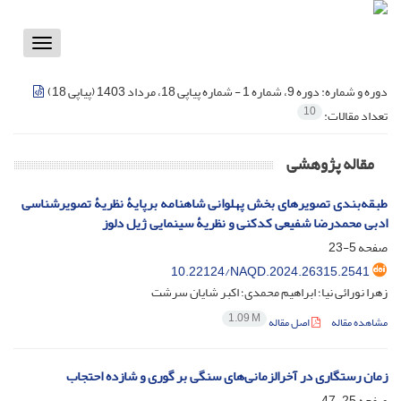
Toggle
vigation
دوره و شماره:
دوره 9، شماره 1 - شماره پیاپی 18، مرداد 1403 (پیاپی 18)
10
تعداد مقالات:
مقاله پژوهشی
طبقه‌بندی تصویرهای بخش پهلوانی شاهنامه برپایۀ نظریۀ تصویرشناسی
ادبی محمدرضا شفیعی کدکنی و نظریۀ سینمایی ژیل دلوز
صفحه
5-23
10.22124/NAQD.2024.26315.2541
زهرا نورائی نیا؛ ابراهیم محمدی؛ اکبر شایان سرشت
1.09 M
مشاهده مقاله
اصل مقاله
زمان رستگاری در آخرالزمانی‌های سنگی بر گوری و شازده احتجاب
صفحه
25-47