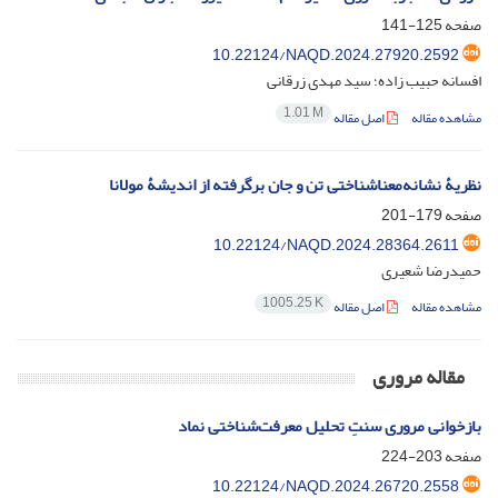
صفحه
125-141
10.22124/NAQD.2024.27920.2592
افسانه حبیب زاده؛ سید مهدی زرقانی
1.01 M
مشاهده مقاله
اصل مقاله
نظریۀ نشانه‌معناشناختی تن و جان برگرفته از اندیشۀ مولانا
صفحه
179-201
10.22124/NAQD.2024.28364.2611
حمیدرضا شعیری
1005.25 K
مشاهده مقاله
اصل مقاله
مقاله مروری
بازخوانی مروری سنتِ تحلیل معرفت‌شناختی نماد
صفحه
203-224
10.22124/NAQD.2024.26720.2558