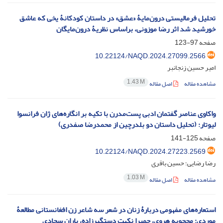
تحلیل فرمالیستی درون‌مایۀ «عشق» در داستان کودکانۀ یخی که عاشق
خورشید شد اثر رضا موزونی، براساس نظریۀ درون‌مایگان
صفحه
97-123
10.22124/NAQD.2024.27099.2566
امیر حسین زنجانبر
1.43 M
مشاهده مقاله
اصل مقاله
واکاوی عناصر گفتمان ادبی پست‌مدرن با تکیه بر انگاره‌های ژان فرانسوا
لیوتار: (تحلیل داستان دو بلدرچین از محمدرضا صفدری)
صفحه
125-141
10.22124/NAQD.2024.27223.2569
رضا رضایی؛ حسین باقری
1.03 M
مشاهده مقاله
اصل مقاله
استعاره‌های مفهومی دربارۀ زنان در شعر سه شاعر زن افغانستانی مطالعۀ
موردی: محجوبه هروی، حمیرا نکهت دستگیرزاده، باران سجادی