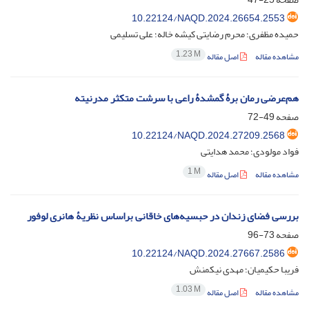
10.22124/NAQD.2024.26654.2553
حمیده مظفری؛ محرم رضایتی کیشه خاله؛ علی تسلیمی
1.23 M
مشاهده مقاله
اصل مقاله
هم‌عرضی رمان برۀ گمشدۀ راعی با سرشت متکثر مدرنیته
صفحه
49-72
10.22124/NAQD.2024.27209.2568
فواد مولودی؛ محمد هدایتی
1 M
مشاهده مقاله
اصل مقاله
بررسی فضای زندان در حبسیه‌های خاقانی براساس نظریۀ هانری لوفور
صفحه
73-96
10.22124/NAQD.2024.27667.2586
فریبا حکیمیان؛ مهدی نیکمنش
1.03 M
مشاهده مقاله
اصل مقاله