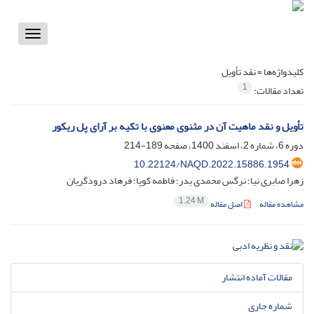
Toggle
vigation
کلیدواژه‌ها =
نقد تأویل
1
تعداد مقالات:
تأویل و نقد ماهیت آن در مثنوی معنوی با تکیه بر آرای پل ریکور
دوره 6، شماره 2، اسفند 1400، صفحه
189-214
10.22124/NAQD.2022.15886.1954
زهرا صابری نیا؛ نرگس محمدی بدر؛ فاطمه کوپا؛ فرهاد درودگریان
1.24 M
مشاهده مقاله
اصل مقاله
مقالات آماده انتشار
شماره جاری