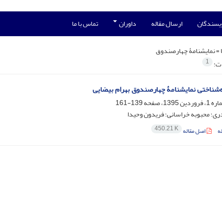
ویسندگان
ارسال مقاله
داوران
تماس با ما
 =
نمایشنامۀ چهارصندوق
1
ات:
‌شناختی نمایشنامۀ چهارصندوق بهرام بیضایی
139-161
ری؛ محبوبه خراسانی؛ فریدون وحیدا
450.21 K
ه
اصل مقاله