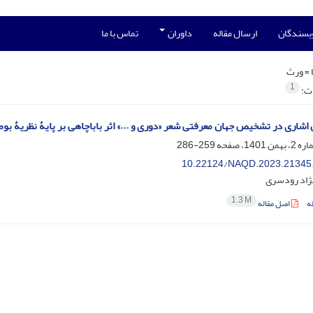
ویسندگان
ارسال مقاله
داوران
تماس با ما
 =
ورث
1
ات:
ن‌ اشاری در تشخیص جهان‌ معرفتی شعر «دوری و ...» اثر باباچاهی بر پایۀ نظریۀ 
259-286
10.22124/NAQD.2023.21345
نژاد رودسری
1.3 M
ه
اصل مقاله