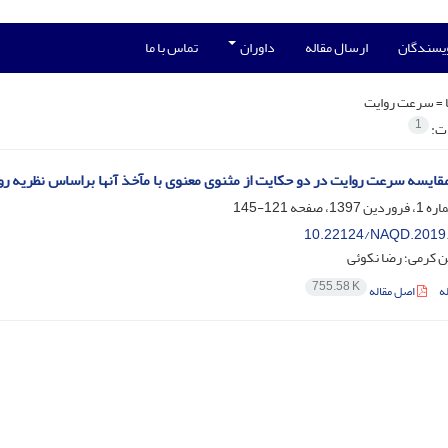
ویسندگان
ارسال مقاله
داوران
تماس با ما
 =
سرعت روایت
1
ات:
قایسه سرعت روایت در دو حکایت از مثنوی معنوی با مآخذ آنها براساس نظریه 
121-145
10.22124/NAQD.2019
کرمی؛ رضا نکوئی
755.58 K
ه
اصل مقاله