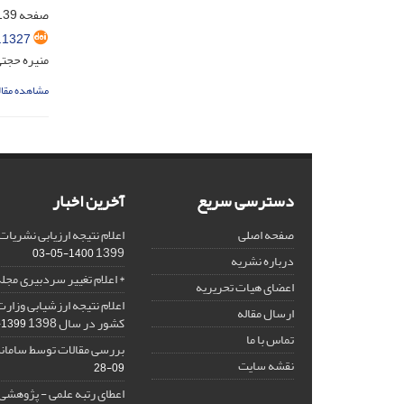
صفحه
39-160
.1327
منیره حجتی
مشاهده مقال
دسترسی سریع
آخرین اخبار
صفحه اصلی
اعلام نتیجه ارزیابی نشریا
1399
1400-05-03
درباره نشریه
* اعلام تغییر سردبیری مجله
اعضای هیات تحریریه
اعلام نتیجه ارزشیابی وزار
ارسال مقاله
کشور در سال 1398
1399-09-28
تماس با ما
بررسی مقالات توسط سامان
نقشه سایت
09-28
اعطای رتبه علمی - پژوهشی ا