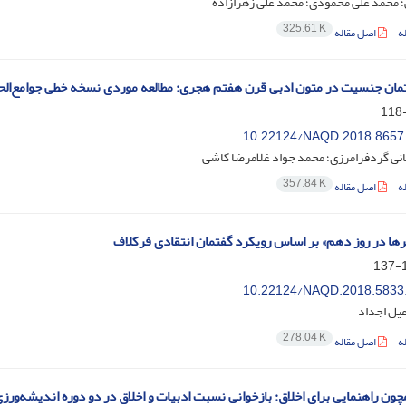
؛ محمد علی محمودی؛ محمد علی زهرازاده
325.61 K
ه
اصل مقاله
مان جنسیت در متون ادبی قرن هفتم هجری: مطالعه موردی نسخه خطی جوامع‌الحکای
10.22124/NAQD.2018.8657
نی گردفرامرزی؛ محمد جواد غلامرضا کاشی
357.84 K
ه
اصل مقاله
رها در روز دهم» بر اساس رویکرد گفتمان انتقادی فرکلاف
1
10.22124/NAQD.2018.5833
یل اجداد
278.04 K
ه
اصل مقاله
چون راهنمایی برای اخلاق: بازخوانی نسبت ادبیات و اخلاق در دو دوره اندیشه‌ورز