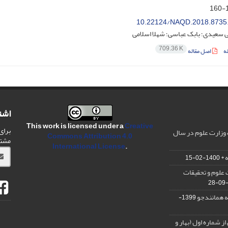
1
10.22124/NAQD.2018.8735
 سعیدی؛ بابک عباسی؛ شهلا اسلامی
709.36 K
ه
اصل مقاله
اشت
This work is licensed under a
Creative
برای
ت وزارت علوم در سال
Commons Attribution 4.0
مشت
International License
.
 *
1400-02-15
ت علوم و تحقیقات
ه همانندجو
1399-
ز شماره اول (بهار و