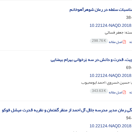
مناسبات سلطه در رمان شوهرآهوخانم
10.22124/NAQD.2018
سته؛ جعفر فسائی
298.76 K
ه
اصل مقاله
ت، قدرت و دانش در سه ‌بَرخوانی بهرام بیضایی
10.22124/NAQD.2018
ن؛ حسین خسروی؛ احمد ابومحبوب
343.63 K
ه
اصل مقاله
ی رمان مدیر مدرسه جلال آل احمد از منظر گفتمان و نظریه قدرت میشل فوکو
10.22124/NAQD.2018