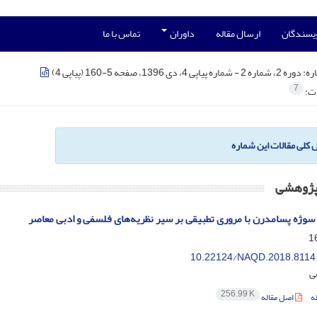
ویسندگان
ارسال مقاله
داوران
تماس با ما
ره:
دوره 2، شماره 2 - شماره پیاپی 4، دی 1396، صفحه 5-160 (پیاپی 4)
7
ات:
ل کلی مقالات این شماره
 پژوهشی
 سوژه پسامدرن با مروری تطبیقی بر سیر نظریه‌های فلسفی و ادبی معاصر
10.22124/NAQD.2018.8114
ی
256.99 K
ه
اصل مقاله